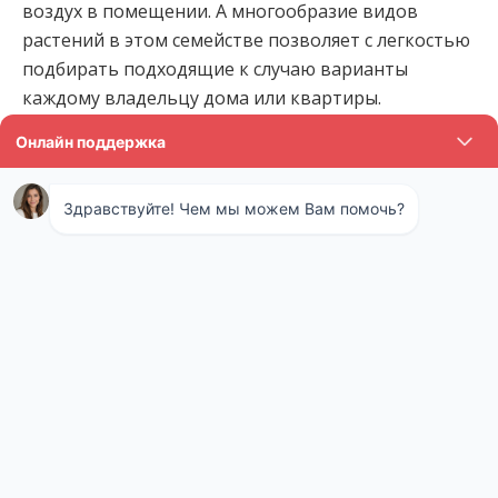
воздух в помещении. А многообразие видов
растений в этом семействе позволяет с легкостью
подбирать подходящие к случаю варианты
каждому владельцу дома или квартиры.
Мята перечная — помимо приятного вкуса и
аромата, это растение отличается превосходной
способностью к выделению в воздух естественных
веществ — репеллентов, позволяющих
уничтожать вредоносных насекомых.
Отзыв:
У нас первый этаж, новая Мещерское,
живописный район и рядом водоем. Вроде бы все
условия, но окна летом не откроешь. Тучи
насекомых. В этом году весной еще и подвал
затопило. В итоге, у нас вместо пасторали за
окном как раз рассадник насекомых вышел. Лезли
через любые щели, в подъезд тоже было не войти.