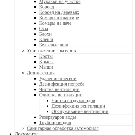
Муравьи на участке
Короед
Короед на деревьях
Комары в квартире
Комары на даче
Осы
Блохи
Клещи
Бельевые вши
Уничтожение грызунов
Кроты
Крысы
Мыши
Дезинфекция
Удаление плесени
Дезинфекция погреба
Чистка вентиляции
Очистка вентиляции
Чистка воздуховодов
Дезинфекция вентиляции
Обслуживание вентиляции
Резервуаров воды
Трубопроводов
Санитарная обработка автомобиля
Документы