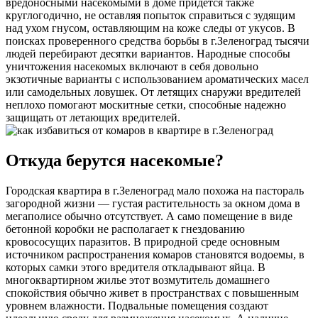
вредоносными насекомыми в доме придется также
круглогодично, не оставляя попыток справиться с зудящим
над ухом гнусом, оставляющим на коже следы от укусов. В
поисках проверенного средства борьбы в г.Зеленоград тысячи
людей перебирают десятки вариантов. Народные способы
уничтожения насекомых включают в себя довольно
экзотичные варианты с использованием ароматических масел
или самодельных ловушек. От летящих снаружи вредителей
неплохо помогают москитные сетки, способные надежно
защищать от летающих вредителей.
Откуда берутся насекомые?
Городская квартира в г.Зеленоград мало похожа на пастораль
загородной жизни — густая растительность за окном дома в
мегаполисе обычно отсутствует. А само помещение в виде
бетонной коробки не располагает к гнездованию
кровососущих паразитов. В природной среде основным
источником распространения комаров становятся водоемы, в
которых самки этого вредителя откладывают яйца. В
многоквартирном жилье этот возмутитель домашнего
спокойствия обычно живет в пространствах с повышенным
уровнем влажности. Подвальные помещения создают