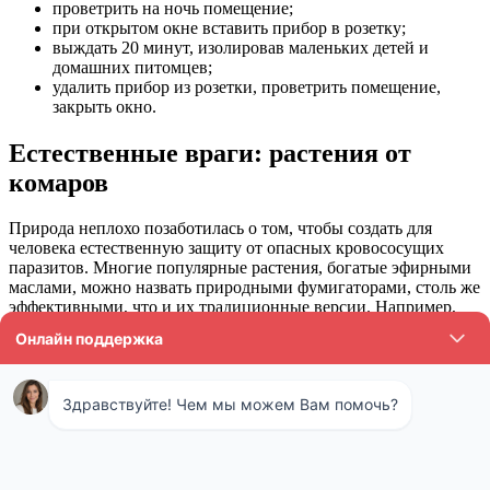
проветрить на ночь помещение;
при открытом окне вставить прибор в розетку;
выждать 20 минут, изолировав маленьких детей и
домашних питомцев;
удалить прибор из розетки, проветрить помещение,
закрыть окно.
Естественные враги: растения от
комаров
Природа неплохо позаботилась о том, чтобы создать для
человека естественную защиту от опасных кровососущих
паразитов. Многие популярные растения, богатые эфирными
маслами, можно назвать природными фумигаторами, столь же
эффективными, что и их традиционные версии. Например,
подобными свойствами обладают самые обычные томаты,
можно посадить даже их декоративные разновидности.
Еще один природный враг летающих насекомых —
обыкновенная герань. Эти цветы не только обладают
внушительным запасом ароматических масел в своем составе,
но и могут выступать в роли природного дезодоранта,