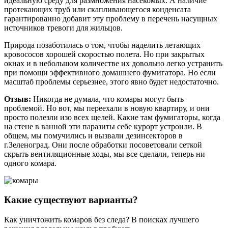
идеальную среду для размножения насекомых. А наличие
протекающих труб или скапливающегося конденсата
гарантированно добавит эту проблему в перечень насущных
источников тревоги для жильцов.
Природа позаботилась о том, чтобы наделить летающих
кровососов хорошей скоростью полета. Но при закрытых
окнах и в небольшом количестве их довольно легко устранить
при помощи эффективного домашнего фумигатора. Но если
масштаб проблемы серьезнее, этого явно будет недостаточно.
Отзыв:
Никогда не думала, что комары могут быть
проблемой. Но вот, мы переехали в новую квартиру, и они
просто полезли изо всех щелей. Какие там фумигаторы, когда
на стене в ванной эти паразиты себе курорт устроили. В
общем, мы помучились и вызвали дезинсекторов в
г.Зеленоград. Они после обработки посоветовали сеткой
скрыть вентиляционные ходы, мы все сделали, теперь ни
одного комара.
Какие существуют варианты?
Как уничтожить комаров без следа? В поисках лучшего