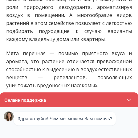
роли природного дезодоранта, ароматизируя
воздух в помещении. А многообразие видов
растений в этом семействе позволяет с легкостью
подбирать подходящие к случаю варианты
каждому владельцу дома или квартиры.
Мята перечная — помимо приятного вкуса и
аромата, это растение отличается превосходной
способностью к выделению в воздух естественных
веществ — репеллентов, позволяющих
уничтожать вредоносных насекомых.
Отзыв:
У нас первый этаж, новая Дубна,
живописный район и рядом водоем. Вроде
бы все условия, но окна летом не откроешь.
Тучи насекомых. В этом году весной еще и
подвал затопило. В итоге, у нас вместо