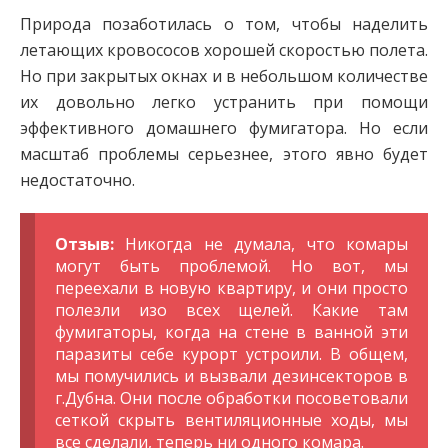
Природа позаботилась о том, чтобы наделить
летающих кровососов хорошей скоростью полета.
Но при закрытых окнах и в небольшом количестве
их довольно легко устранить при помощи
эффективного домашнего фумигатора. Но если
масштаб проблемы серьезнее, этого явно будет
недостаточно.
Отзыв:
Никогда не думала, что комары
могут быть проблемой. Но вот, мы
переехали в новую квартиру, и они просто
полезли изо всех щелей. Какие там
фумигаторы, когда на стене в ванной эти
паразиты себе курорт устроили. В общем,
мы помучились и вызвали дезинсекторов в
г.Дубна. Они после обработки посоветовали
сеткой скрыть вентиляционные ходы, мы
все сделали, теперь ни одного комара.