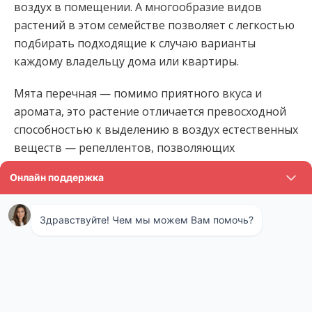
воздух в помещении. А многообразие видов
растений в этом семействе позволяет с легкостью
подбирать подходящие к случаю варианты
каждому владельцу дома или квартиры.
Мята перечная — помимо приятного вкуса и
аромата, это растение отличается превосходной
способностью к выделению в воздух естественных
веществ — репеллентов, позволяющих
уничтожать вредоносных насекомых.
Отзыв:
У нас первый этаж, новая Голицыно,
живописный район и рядом водоем. Вроде бы все
условия, но окна летом не откроешь. Тучи
насекомых. В этом году весной еще и подвал
затопило. В итоге, у нас вместо пасторали за
окном как раз рассадник насекомых вышел. Лезли
через любые щели, в подъезд тоже было не войти.