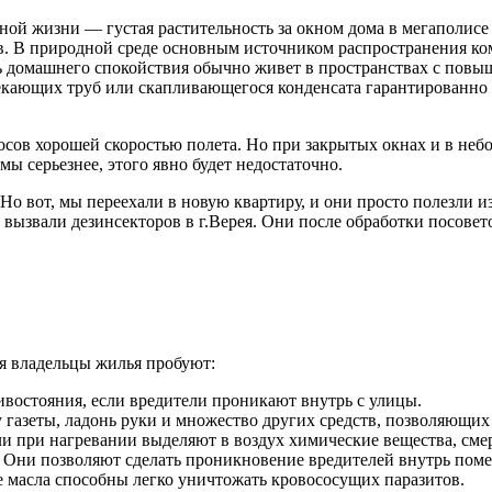
одной жизни — густая растительность за окном дома в мегаполис
в. В природной среде основным источником распространения ком
ль домашнего спокойствия обычно живет в пространствах с по
екающих труб или скапливающегося конденсата гарантированно 
осов хорошей скоростью полета. Но при закрытых окнах и в неб
 серьезнее, этого явно будет недостаточно.
Но вот, мы переехали в новую квартиру, и они просто полезли из
 вызвали дезинсекторов в г.Верея. Они после обработки посовет
я владельцы жилья пробуют:
востояния, если вредители проникают внутрь с улицы.
газеты, ладонь руки и множество других средств, позволяющих 
и при нагревании выделяют в воздух химические вещества, сме
. Они позволяют сделать проникновение вредителей внутрь пом
 масла способны легко уничтожать кровососущих паразитов.