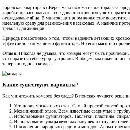
Городская квартира в г.Верея мало похожа на пастораль загор
коробки не располагает к гнездованию кровососущих паразито
откладывают яйца. В многоквартирном жилье этот возмутите
идеальную среду для размножения насекомых. А наличие прот
тревоги для жильцов.
Природа позаботилась о том, чтобы наделить летающих кровос
эффективного домашнего фумигатора. Но если масштаб проблемы
Отзыв:
Никогда не думала, что комары могут быть проблемой. 
эти паразиты себе курорт устроили. В общем, мы помучились и
теперь ни одного комара.
Какие существуют варианты?
Как уничтожить комаров без следа? В поисках лучшего решени
Установку москитных сеток. Самый простой способ проти
Механический отлов. Всем известные свернутые в трубку 
Использование фумигаторов. Таблетки, пластины, спирал
Использование ультразвуковых ловушек и отпугивателей
Применение народных средств и методов. Ароматические