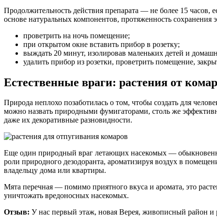
Продолжительность действия препарата — не более 15 часов, ес
основе натуральных компонентов, протяженность сохранения э
проветрить на ночь помещение;
при открытом окне вставить прибор в розетку;
выждать 20 минут, изолировав маленьких детей и домаш
удалить прибор из розетки, проветрить помещение, закры
Естественные враги: растения от кома
Природа неплохо позаботилась о том, чтобы создать для чело
можно назвать природными фумигаторами, столь же эффектив
даже их декоративные разновидности.
Еще один природный враг летающих насекомых — обыкновенная 
роли природного дезодоранта, ароматизируя воздух в помещен
владельцу дома или квартиры.
Мята перечная — помимо приятного вкуса и аромата, это раст
уничтожать вредоносных насекомых.
Отзыв:
У нас первый этаж, новая Верея, живописный район и р