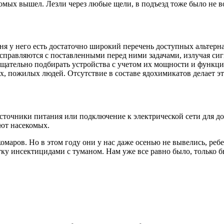
екомых вышел. Лезли через любые щели, в подъезд тоже было не 
ня у него есть достаточно широкий перечень доступных альтерн
справляются с поставленными перед ними задачами, излучая сиг
 тщательно подбирать устройства с учетом их мощности и функ
ых, пожилых людей. Отсутствие в составе ядохимикатов делает 
сточники питания или подключение к электрической сети для д
ают насекомых.
омаров. Но в этом году они у нас даже осенью не вывелись, реб
ку инсектицидами с туманом. Нам уже все равно было, только б