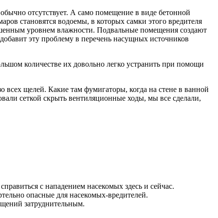
е обычно отсутствует. А само помещение в виде бетонной
аров становятся водоемы, в которых самки этого вредителя
вышенным уровнем влажности. Подвальные помещения создают
добавит эту проблему в перечень насущных источников
ольшом количестве их довольно легко устранить при помощи
о всех щелей. Какие там фумигаторы, когда на стене в ванной
овали сеткой скрыть вентиляционные ходы, мы все сделали,
справиться с нападением насекомых здесь и сейчас.
ртельно опасные для насекомых-вредителей.
ещений затруднительным.