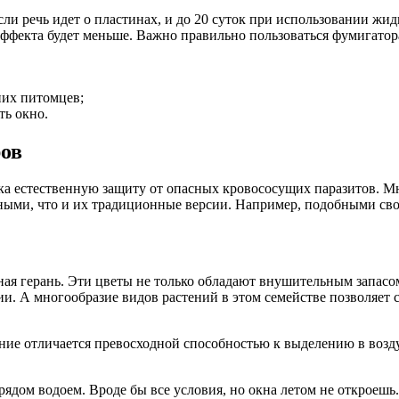
ли речь идет о пластинах, и до 20 суток при использовании жид
ффекта будет меньше. Важно правильно пользоваться фумигатор
них питомцев;
ть окно.
ров
века естественную защиту от опасных кровососущих паразитов. 
ными, что и их традиционные версии. Например, подобными св
герань. Эти цветы не только обладают внушительным запасом а
ии. А многообразие видов растений в этом семействе позволяет
ение отличается превосходной способностью к выделению в воз
ядом водоем. Вроде бы все условия, но окна летом не откроешь.