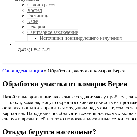
Салон красоты
Хостел
Гостиница
Кафе
Пекарня
Санитарное заключение
Источники ионизирующего излучения
+7(495)135-27-27
Санэпидемстанция
»
Обработка участка от комаров Верея
Обработка участка от комаров Верея
Назойливые домашние насекомые создают массу проблем для ж
— блохи, комары, могут сохранять свою активность на протяже
оставляя попыток справиться с зудящим над ухом гнусом, оста
вариантов. Народные способы уничтожения насекомых включаю
снаружи вредителей неплохо помогают москитные сетки, спос
Откуда берутся насекомые?