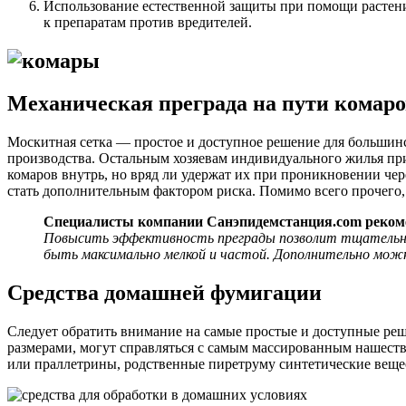
Использование естественной защиты при помощи растений
к препаратам против вредителей.
Механическая преграда на пути комаров
Москитная сетка — простое и доступное решение для большин
производства. Остальным хозяевам индивидуального жилья прих
комаров внутрь, но вряд ли удержат их при проникновении че
стать дополнительным фактором риска. Помимо всего прочего,
Специалисты компании Санэпидемстанция.com реком
Повысить эффективность преграды позволит тщательное
быть максимально мелкой и частой. Дополнительно мож
Средства домашней фумигации
Следует обратить внимание на самые простые и доступные ре
размерами, могут справляться с самым массированным нашест
или праллетрины, родственные пиретруму синтетические веще