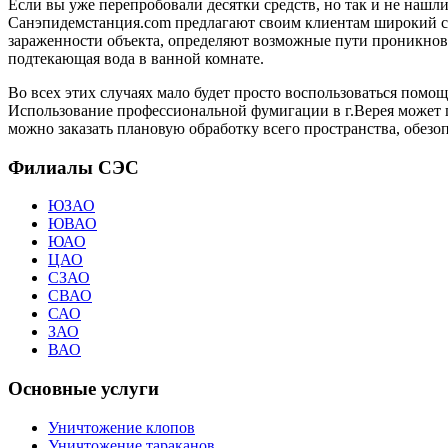
Если вы уже перепробовали десятки средств, но так и не наш
Санэпидемстанция.com предлагают своим клиентам широкий сп
зараженности объекта, определяют возможные пути проникнове
подтекающая вода в ванной комнате.
Во всех этих случаях мало будет просто воспользоваться пом
Использование профессиональной фумигации в г.Верея может п
можно заказать плановую обработку всего пространства, обезо
Филиалы СЭС
ЮЗАО
ЮВАО
ЮАО
ЦАО
СЗАО
СВАО
САО
ЗАО
ВАО
Основные услуги
Уничтожение клопов
Уничтожение тараканов