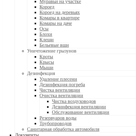
Муравьи на участке
Короед
Короед на деревьях
Комары в квартире
Комары на даче
Осы
Блохи
Клещи
Бельевые вши
Уничтожение грызунов
Кроты
Крысы
Мыши
Дезинфекция
Удаление плесени
Дезинфекция погреба
Чистка вентиляции
Очистка вентиляции
Чистка воздуховодов
Дезинфекция вентиляции
Обслуживание вентиляции
Резервуаров воды
Трубопроводов
Санитарная обработка автомобиля
Документы