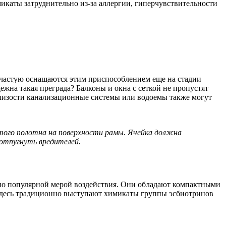
икаты затруднительно из-за аллергии, гиперчувствительности
ачастую оснащаются этим приспособлением еще на стадии
ежна такая преграда? Балконы и окна с сеткой не пропустят
близости канализационные системы или водоемы также могут
того полотна на поверхности рамы. Ячейка должна
отпугнуть вредителей.
чно популярной мерой воздействия. Они обладают компактными
 здесь традиционно выступают химикаты группы эсбиотринов