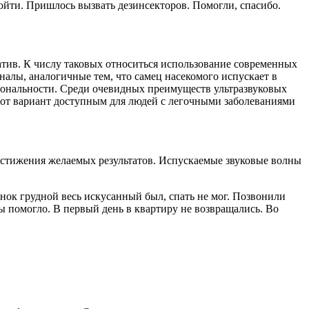
войти. Пришлось вызвать дезинсекторов. Помогли, спасибо.
атив. К числу таковых относиться использование современных
налы, аналогичные тем, что самец насекомого испускает в
циональности. Среди очевидных преимуществ ультразвуковых
этот вариант доступным для людей с легочными заболеваниями
остижения желаемых результатов. Испускаемые звуковые волны
енок грудной весь искусанный был, спать не мог. Позвонили
ы помогло. В первый день в квартиру не возвращались. Во