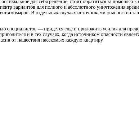
ли оптимальное для себя решение, стоит обратиться за помощью
ектр вариантов для полного и абсолютного уничтожения вредит
ния комаров. В отдельных случаях источниками опасности стан
ощью специалистов — придется еще и приложить усилия для пред
ригодиться и в тех случаях, когда источником опасности являе
пасив от нашествия насекомых каждую квартиру.