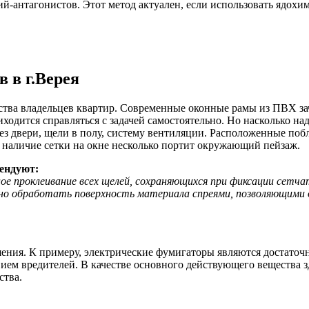
-антагонистов. Этот метод актуален, если использовать ядохим
 в г.Верея
ства владельцев квартир. Современные оконные рамы из ПВХ з
одится справляться с задачей самостоятельно. Но насколько над
рез двери, щели в полу, систему вентиляции. Расположенные по
 наличие сетки на окне несколько портит окружающий пейзаж.
ендуют:
 проклеивание всех щелей, сохраняющихся при фиксации сетча
но обработать поверхность материала спреями, позволяющими 
шения. К примеру, электрические фумигаторы являются достато
вием вредителей. В качестве основного действующего вещества
ства.