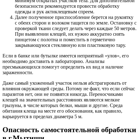
минимум открытых участков тела. Для дополнительной
безопасности рекомендуется провести обработку
одежды и рук актиклещевым спреем.
Далее полученное приспособление берется на рукоятку
с обеих сторон и волоком тащится по земле. Остановку с
проверкой ткани следует делать через каждые 50 метров.
При выявлении клещей, их нужно аккуратно снять
пинцетом с полотна и поместить в герметично
закрывающуюся стеклянную или пластиковую тару.
Если в банке или бутылке имеется неприятный «улов», его
необходимо доставить в лабораторию. Анализы
пресмыкающихся помогут определить их вид и наличие
зараженности.
Даже самый ухоженный участок нельзя абстрагировать от
влияния окружающей среды. Потому не факт, что если сейчас
паразитов нет, они не появятся никогда. Переносчиками
клещей на значительных расстояниях являются мелкие
грызуны, в числе которых белки, мыши и другие. Среда
обитания клеща на месте его обоснования, как правило,
варьируется в пределах диаметра 5 м.
Опасность самостоятельной обработки
в г.Мытищи