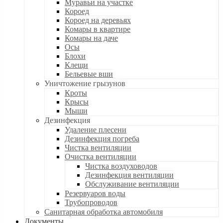
Муравьи на участке
Короед
Короед на деревьях
Комары в квартире
Комары на даче
Осы
Блохи
Клещи
Бельевые вши
Уничтожение грызунов
Кроты
Крысы
Мыши
Дезинфекция
Удаление плесени
Дезинфекция погреба
Чистка вентиляции
Очистка вентиляции
Чистка воздуховодов
Дезинфекция вентиляции
Обслуживание вентиляции
Резервуаров воды
Трубопроводов
Санитарная обработка автомобиля
Документы