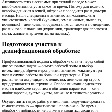
Активность этих насекомых при теплой погоде может
возобновляться спустя какое-то время. Потому для полного
освобождения от клещей, обтравка проводится раз в два-три
месяца. Наши специалисты занимаются комплексным
уничтожением клещей (куриных, земляничных, пылевых,
почковых) – дезинсекция осуществляется также в помещениях
различного назначения (курятники, транспорт для перевозки
скота, жилые апартаменты, на пасеках).
Подготовка участка к
дезинфекционной обработке
Профессиональный подход к обработке ставит перед собой
две основные задачи – осмотр рабочей зоны и выбор
инсектицида. Время мероприятия занимает максимум три
часа в случае работы на большой территории. При
распылении акарицидного вещества, дезинсектор строго
придерживается инструкции. Особое внимание уделяется
местам наиболее вероятного обитания паразитов — они
любят заросли, густые кусты, влажные и тенистые участки.
Осуществить такую работу, имея лишь подручные средства,
самостоятельно — практически невозможно. Во время
обработки поблизости не должны находиться люди или