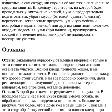
животные, а сам сотрудник службы облачается в специальные
средства защиты. Владельцу территории, на которой будет
проводиться уничтожение клещей, нужно предварительно
подготовиться: убрать мусор (бытовой, сухостой, листья),
переместить легковесные предметы, уличную мебель и
постройки накрыть пленкой или другим защитным полотном,
оградить водоемы и ульи (при наличии), предупредить
соседей и в течение нескольких дней не планировать
посещение участка.
Отзывы
Отзыв:
Заказывали обработку от клещей впервые и только в
этом сезоне из-за того, что малыш подрос и стал активно
осваивать участок. Весной клеща принесла кошка, и мы
поняли, что ждать нечего. Вызвали специалистов — не скажу,
что дорого стоят услуги, нам все подробно объяснили, дали
рекомендации, на следующий день приехал мастер с
аппаратом, все опрыскал, остались довольны.
Отзыв:
Второй раз с вами сотрудничаем и очень удачно. В
прошлом году у нас из-за укуса клеща умерла собака, не
обработали вовремя, подцепила пироплазмоз. Больше не
рискуем, тем более, что в доме уже новый щенок. Заказали в
этом году обработку весной и летом, ни одного клеща, при