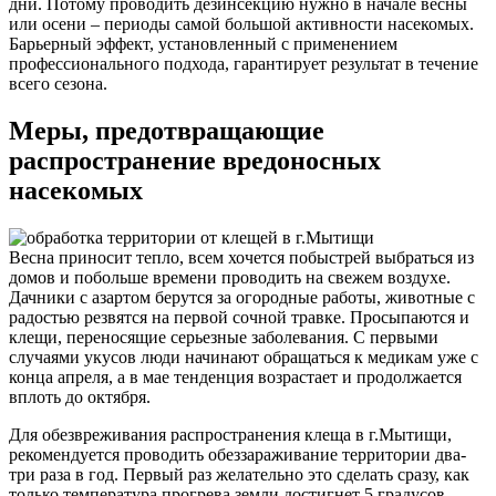
дни. Потому проводить дезинсекцию нужно в начале весны
или осени – периоды самой большой активности насекомых.
Барьерный эффект, установленный с применением
профессионального подхода, гарантирует результат в течение
всего сезона.
Меры, предотвращающие
распространение вредоносных
насекомых
Весна приносит тепло, всем хочется побыстрей выбраться из
домов и побольше времени проводить на свежем воздухе.
Дачники с азартом берутся за огородные работы, животные с
радостью резвятся на первой сочной травке. Просыпаются и
клещи, переносящие серьезные заболевания. С первыми
случаями укусов люди начинают обращаться к медикам уже с
конца апреля, а в мае тенденция возрастает и продолжается
вплоть до октября.
Для обезвреживания распространения клеща в г.Мытищи,
рекомендуется проводить обеззараживание территории два-
три раза в год. Первый раз желательно это сделать сразу, как
только температура прогрева земли достигнет 5 градусов