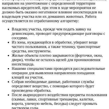
направлен на уничтожение с определенной территории
насекомых-вредителей, при этом в ходе мероприятия не
должно быть оказано негативное влияние инсектицидов на
владельцев участка или их домашних животных. Работа
осуществляется по отработанному алгоритму:
Владелец участка, прежде чем подать заявку на
дезинсекцию, проводит предупреждающие разговоры с
соседями.
Из зоны, нуждающейся в обработке, убирают вещи
частого пользования, а также технику, транспортные
средства, инструменты.
Жилые объекты плотно закрываются (форточки, окна,
двери), чтобы не осталось щелей для проникновения
инсектицида.
Нашими специалистами проводятся расследовательные
операции для выявления направления попадания
клещей на участок.
Собрав необходимые данные, работники службы
определяют вещество, с помощью которого будет
произведена обработка.
После акарицидного воздействия предметы пользования
(скамьи, лавки, спортивные тренажеры, калитки,
ворота, уличную мебель, беседка) следует промыть
раствором соды.