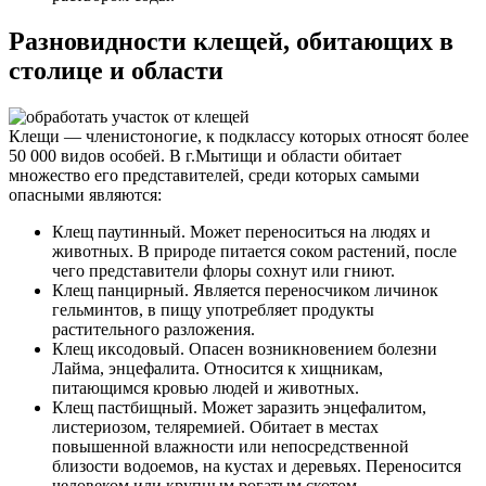
Разновидности клещей, обитающих в
столице и области
Клещи — членистоногие, к подклассу которых относят более
50 000 видов особей. В г.Мытищи и области обитает
множество его представителей, среди которых самыми
опасными являются:
Клещ паутинный. Может переноситься на людях и
животных. В природе питается соком растений, после
чего представители флоры сохнут или гниют.
Клещ панцирный. Является переносчиком личинок
гельминтов, в пищу употребляет продукты
растительного разложения.
Клещ иксодовый. Опасен возникновением болезни
Лайма, энцефалита. Относится к хищникам,
питающимся кровью людей и животных.
Клещ пастбищный. Может заразить энцефалитом,
листериозом, теляремией. Обитает в местах
повышенной влажности или непосредственной
близости водоемов, на кустах и деревьях. Переносится
человеком или крупным рогатым скотом.