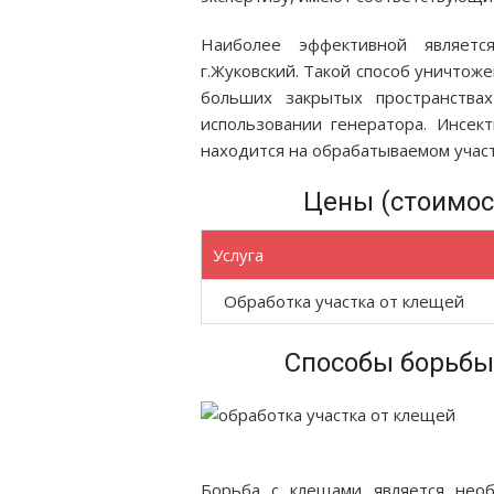
Наиболее эффективной являетс
г.Жуковский. Такой способ уничтож
больших закрытых пространства
использовании генератора. Инсек
находится на обрабатываемом участ
Цены (стоимос
Услуга
Обработка участка от клещей
Способы борьбы
Борьба с клещами является необ