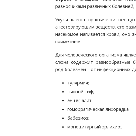
разносчиками различных болезней, 
Укусы клеща практически неощу
анестезирующим веществ, его разме
насекомое напивается крови, оно з
приметным.
Для человеческого организма явля
слюна содержит разнообразные ба
ряд болезней – от инфекционных д
тулярмия;
сыпной тиф;
энцефалит;
гоморрагическая лихорадка;
бабезиоз;
моноцитарный эрлихиоз.