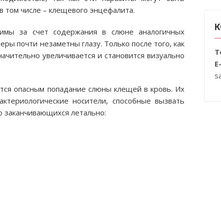
в том числе – клещевого энцефалита.
К
тимы за счет содержания в слюне аналогичных
ры почти незаметны глазу. Только после того, как
Т
начительно увеличивается и становится визуально
E
s
ется опасным попадание слюны клещей в кровь. Их
ктериологические носители, способные вызвать
о заканчивающихся летально: