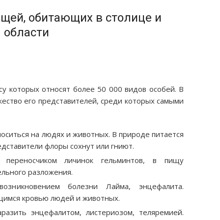
щей, обитающих в столице и
области
су которых относят более 50 000 видов особей. В
жество его представителей, среди которых самыми
оситься на людях и животных. В природе питается
редставители флоры сохнут или гниют.
 переносчиком личинок гельминтов, в пищу
ельного разложения.
озникновением болезни Лайма, энцефалита.
щимся кровью людей и животных.
разить энцефалитом, листериозом, теляремией.