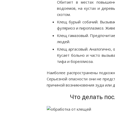
Обитает в местах повышенн
водоемов, на кустах и дерев
скотом.
Клещ бурый собачий. Вызывае
фуляриоз и пироплазмоз. Живет
Клещ гамазовый. Предпочитает
людей.
Клещ аргасовый. Аналогично, 
Кусает больно и часто вызыв
тифа и бореллиоза.
Наиболее распространены подкожн
Серьезной опасности они не предст
причиной возникновения зуда или д
Что делать пос