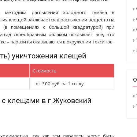
я методика распыления холодного тумана в
ения клещей заключается в распылении веществ на
х (в помещениях с большой квадратурой) при
тицид своеобразным облаком покрывает все, что
ке – паразиты оказываются в окружении токсинов.
ть) уничтожения клещей
Стоимость
О
от 300 руб. за 1 сотку
 с клещами в г.Жуковский
ходимостью, так как эти паразиты могут быть