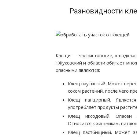
Разновидности кле
Клещи — членистоногие, к подклас
г.Жуковский и области обитает мно
опасными являются:
Клещ паутинный. Может перен
соком растений, после чего п
Клещ панцирный. Является
употребляет продукты растит
Клещ иксодовый. Опасен в
Относится к хищникам, питаю
Клещ пастбищный. Может за